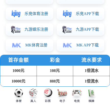
首页
体育资讯
正文
德国柏林WTA500赛事的第三轮争夺中，哈萨克斯坦名将莱
巴金娜因背部痉挛不得不在比赛中途退赛，这一突发状况令
现场观众和球迷们揪心不已。在医疗暂停进行紧急处理后，
经过初步检查确认她的背部并无结构性损伤，这一消息让关
心她的人稍稍松了一口气。作为女子网坛的顶尖选手，莱巴
金娜的伤情引发了广泛关注，也再度将运动员在高强度对抗
中的身体负荷问题推到了台前。
比赛突发：医疗暂停后无奈退赛
比赛进行到第二盘初期，莱巴金娜在一次发球后突然表情痛
苦，随即弯腰扶住后腰，向主裁判示意需要医疗暂停。赛会
医生迅速入场，对这位草地赛场的夺冠热门进行了详细检查
和紧急处理。在短暂的暂停期间，莱巴金娜尝试活动身体并